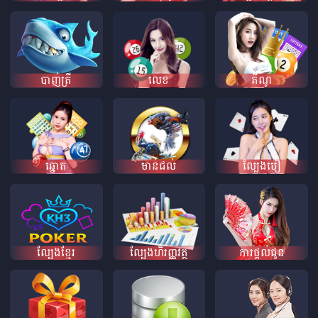
បាញ់ត្រី
លេខ
គីណូ
ឆ្នោត
មាន់ជល់
ល្បែងបៀ
ល្បែងខ្មែរ
ល្បែងហិរញ្ញវត្ថុ
ការផ្តល់ជូន