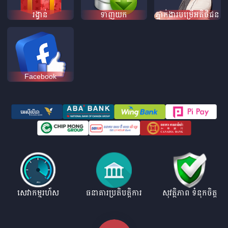
រង្វាន់
ទាញយក
ភ្នាក់ងារបម្រើអតិថិជន
Facebook
សេវាកម្មរហ័ស
ធនាគារប្រតិបត្តិការ
សុវត្ថិភាព ទំនុកចិត្ត