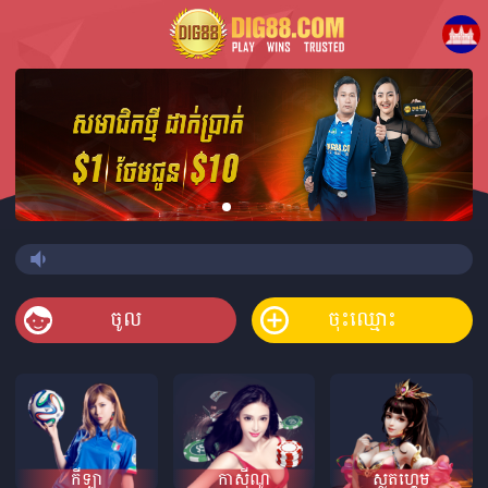
ចូល
ចុះឈ្មោះ
កីឡា
កាស៊ីណូ
ស្លតហ្គេម